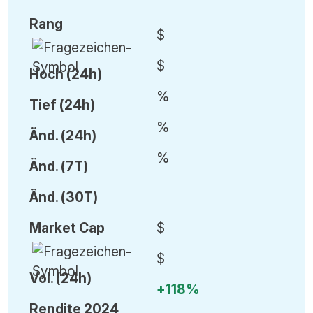
Rang
$
$
Hoch (24h)
%
Tief (24h)
%
Änd.
(24h)
%
Änd.
(7T)
Änd.
(30T)
Market Cap
$
$
Vol
.
(24h)
+118%
Rendite 2024