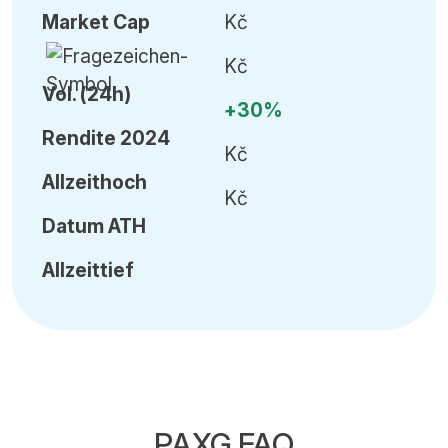
Market Cap
Kč
Kč
Vol
.
(24h)
+30%
Rendite 2024
Kč
Allzeithoch
Kč
Datum
ATH
Allzeittief
PAXG FAQ