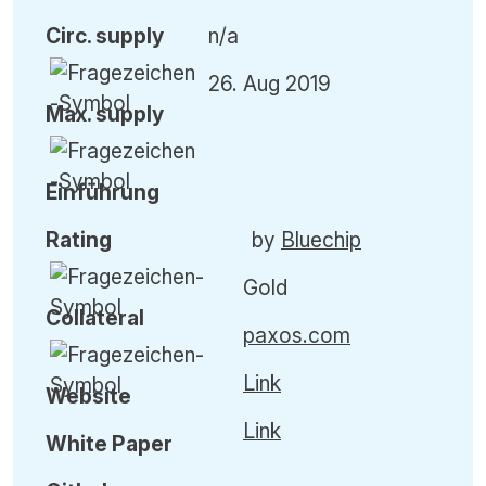
Circ. supply
n/a
26. Aug 2019
Max. supply
Einführung
Rating
by
Bluechip
Gold
Collateral
paxos.com
Link
Website
Link
White Paper