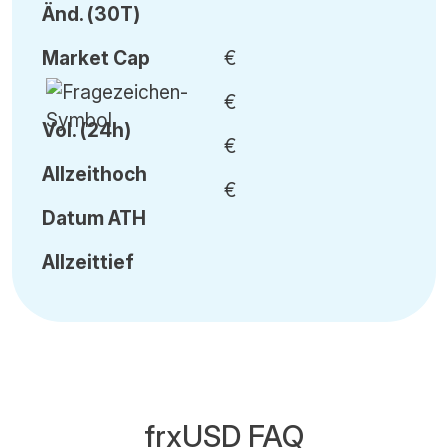
Änd.
(30T)
Market Cap
€
€
Vol
.
(24h)
€
Allzeithoch
€
Datum
ATH
Allzeittief
frxUSD FAQ