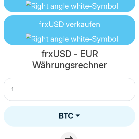
frxUSD
verkaufen
frxUSD - EUR
Währungsrechner
BTC