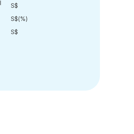
S$
S$
(
%)
S$