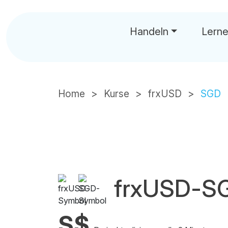
Handeln
Lern
Home
Kurse
frxUSD
SGD
frxUSD-SG
S$