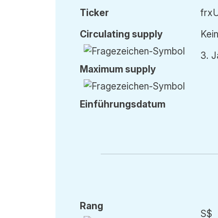
Ticker
frx
Circ
ulating
supply
Kein
3. 
Max
imum
supply
Einführung
sdatum
Rang
S$