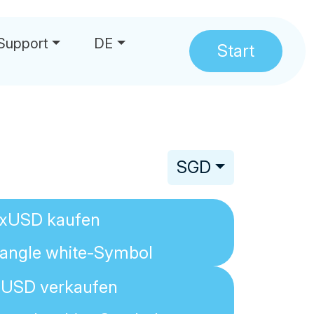
Support
DE
Start
hrungen
SGD
rxUSD
kaufen
xUSD
verkaufen