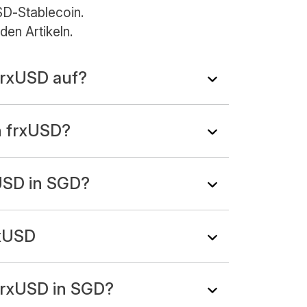
SD-Stablecoin.
den Artikeln.
frxUSD auf?
n frxUSD?
USD in SGD?
rxUSD
frxUSD in SGD?