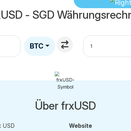
xUSD - SGD Währungsrech
BTC
Über frxUSD
x USD
Website