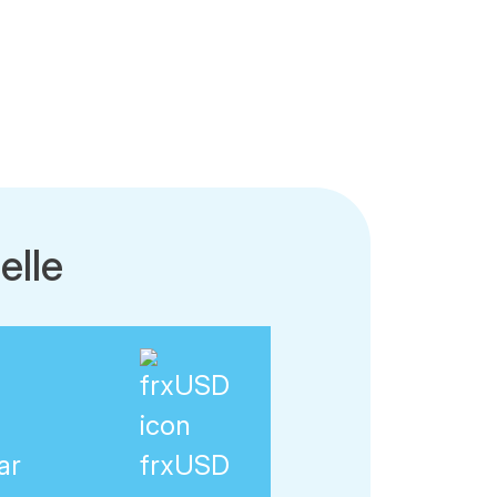
lle
ar
frxUSD