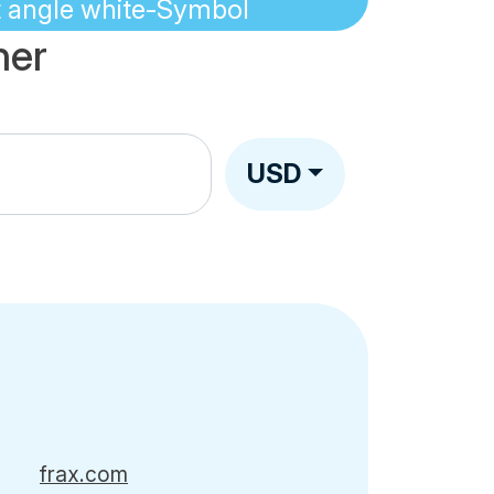
ner
USD
frax.com