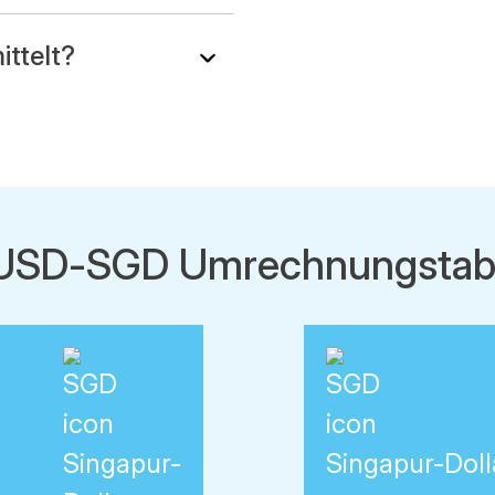
ittelt?
xUSD-SGD Umrechnungstabe
Singapur-
Singapur-Doll