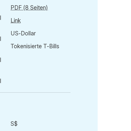
PDF (8 Seiten)
Link
US-Dollar
Tokenisierte T-Bills
S$