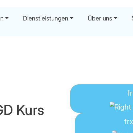
en
Dienstleistungen
Über uns
wä
f
D Kurs
fr