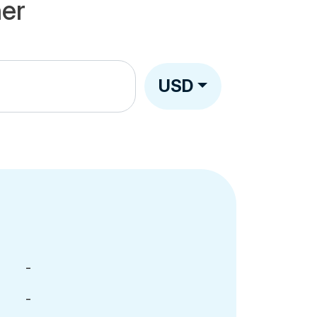
er
USD
-
-