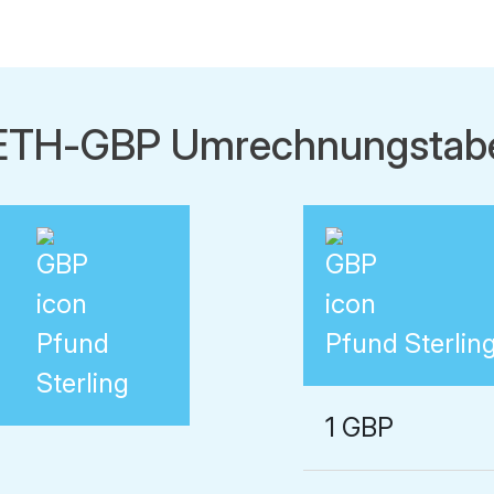
TH-GBP Umrechnungstabe
Pfund
Pfund Sterlin
Sterling
1 GBP