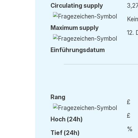
Circ
ulating
supply
3,2
Kein
Max
imum
supply
12.
Einführung
sdatum
Rang
£
£
Hoch (24h)
%
Tief (24h)