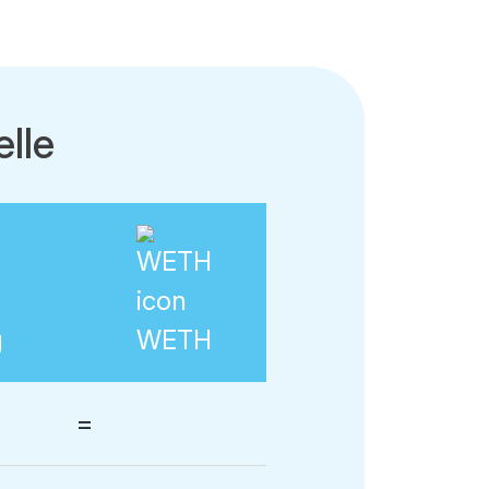
lle
g
WETH
=