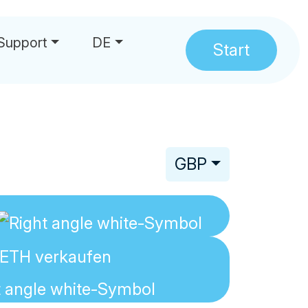
Support
DE
Start
hrungen
GBP
ETH
verkaufen