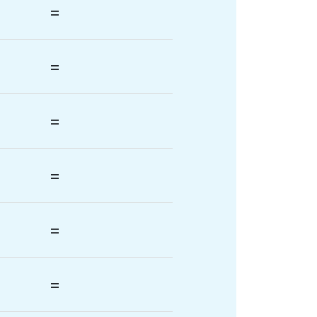
=
=
=
=
=
=