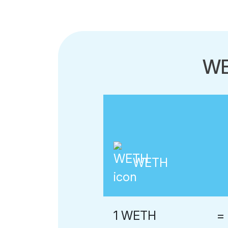
WE
WETH
1 WETH
=