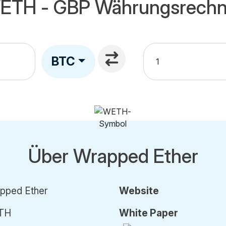
ETH - GBP Währungsrechn
BTC
Über Wrapped Ether
pped Ether
Website
TH
White Paper