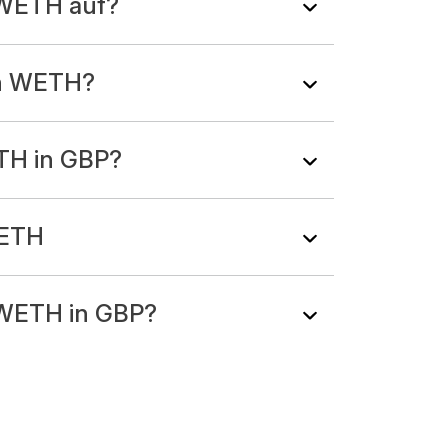
WETH auf?
an WETH?
TH in GBP?
WETH
 WETH in GBP?