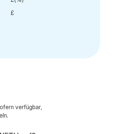
£
ofern verfügbar,
eln.