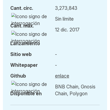
Cant
.
circ.
3,273,843
Sin límite
Cant
.
máx
.
12 dic. 2017
L
anzamiento
Sitio web
-
Whitepaper
-
Github
enlace
BNB Chain, Gnosis
Disponible en
Chain, Polygon