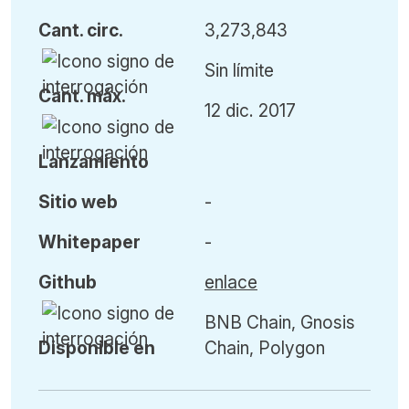
Cant
.
circ.
3,273,843
Sin límite
Cant
.
máx
.
12 dic. 2017
L
anzamiento
Sitio web
-
Whitepaper
-
Github
enlace
BNB Chain, Gnosis
Disponible en
Chain, Polygon