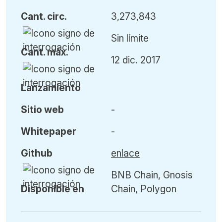
Cant
.
circ.
3,273,843
Sin límite
Cant
.
máx
.
12 dic. 2017
L
anzamiento
Sitio web
-
Whitepaper
-
Github
enlace
BNB Chain, Gnosis
Disponible en
Chain, Polygon