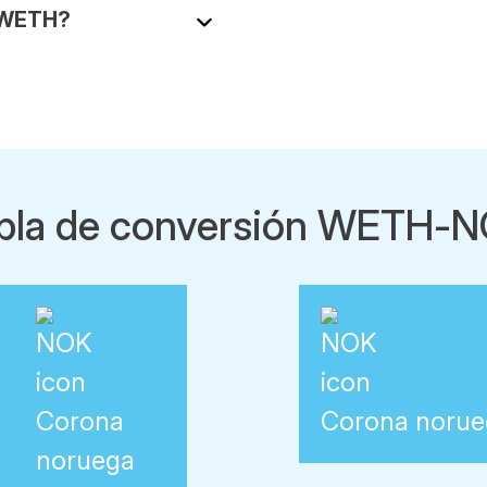
e WETH?
bla de conversión WETH-
Corona
Corona norue
noruega