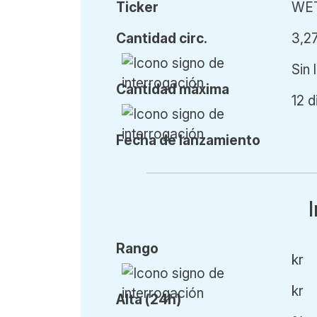
Ticker
WE
Cant
idad
circ.
3,2
Sin 
Cant
idad
máx
ima
12 d
Fecha de l
anzamiento
Rango
kr
kr
Alta (24h)