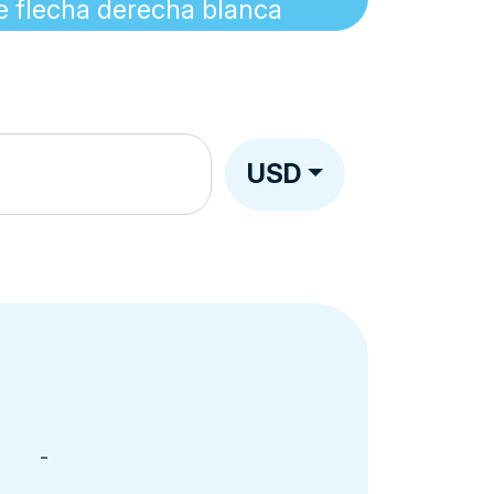
USD
-