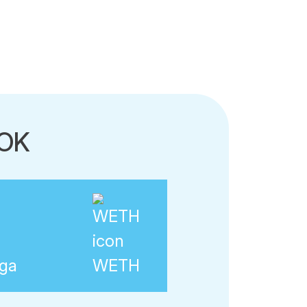
NOK
ga
WETH