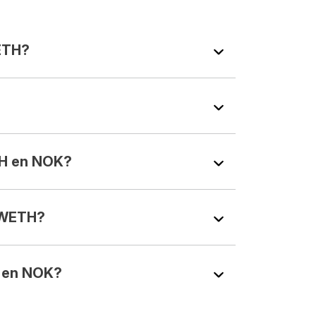
ETH?
?
H en NOK?
 WETH?
 en NOK?