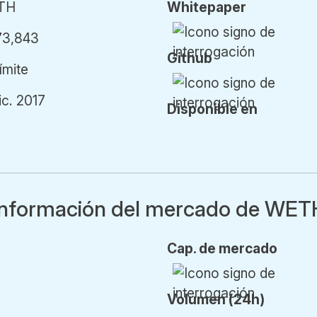
TH
Whitepaper
73,843
Github
límite
ic. 2017
Disponible en
Información del mercado de WET
Cap.
de mercado
Vol
umen
(24h)