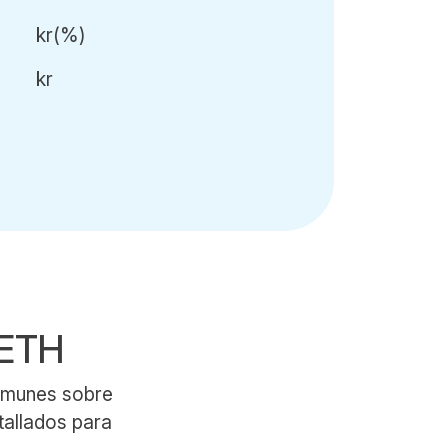
kr
(
%)
kr
WETH
comunes sobre
tallados para