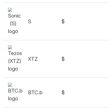
S
$
XTZ
$
BTC.b
$