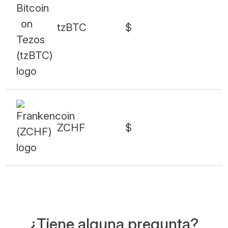
tzBTC
$
ZCHF
$
¿Tiene alguna pregunta?