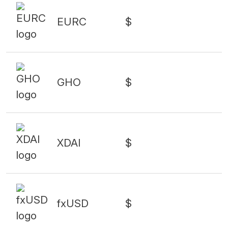
EURC
$
GHO
$
XDAI
$
fxUSD
$