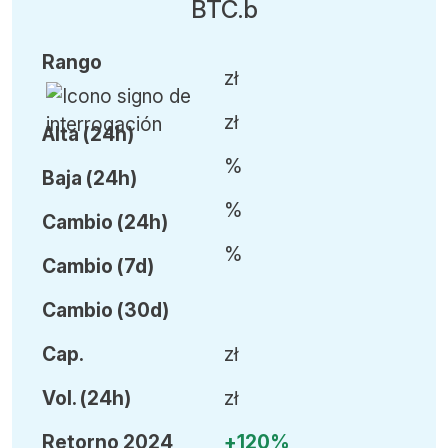
BTC.b
Rango
zł
zł
Alta (24h)
%
Baja (24h)
%
Cambio (24h)
%
Cambio (7d)
Cambio (30d)
Cap.
zł
Vol
.
(24h)
zł
Retorno 2024
+120%