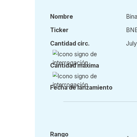
Nombre
Bin
Ticker
BN
Cant
idad
circ.
Jul
Cant
idad
máx
ima
Fecha de l
anzamiento
Rango