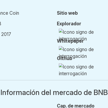
ance Coin
Sitio web
B
Explorador
y 2017
Whitepaper
Github
Información del mercado de BNB
Cap.
de mercado