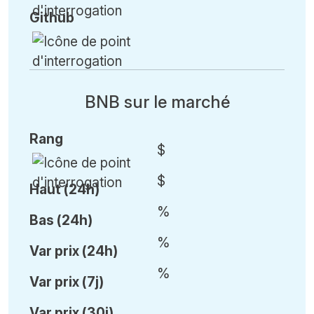
Github
BNB sur le marché
Rang
$
$
Haut (24h)
%
Bas (24h)
%
Var
prix (24h)
%
Var
prix (7j)
Var
prix (30j)