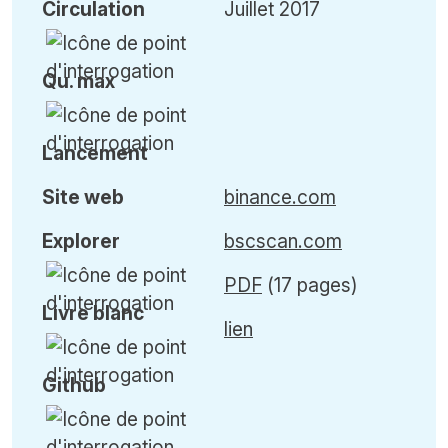
Circulation
Juillet 2017
Qu
.
max
Lancement
Site web
binance.com
Explorer
bscscan.com
PDF
(17 pages)
Livre blanc
lien
Github