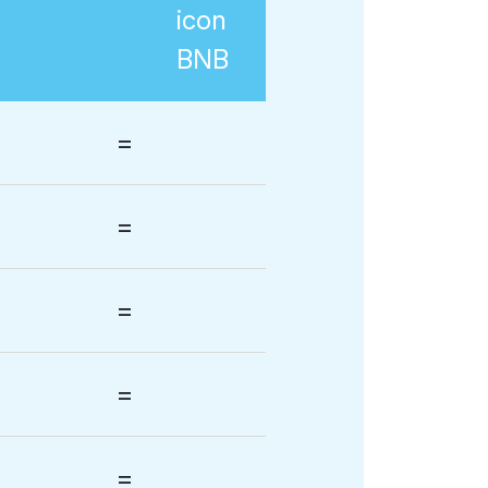
BNB
=
=
=
=
=