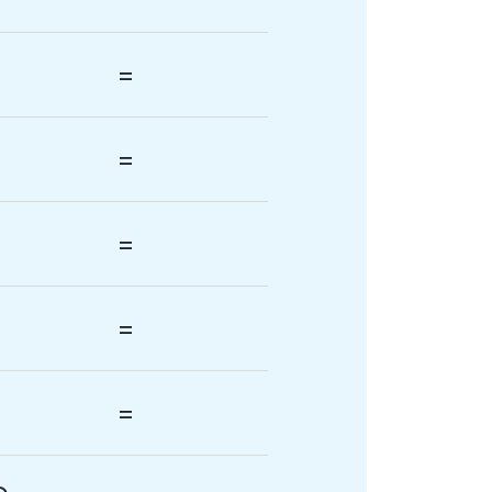
=
=
=
=
=