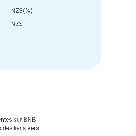
NZ$
(
%)
NZ$
entes sur BNB
 des liens vers