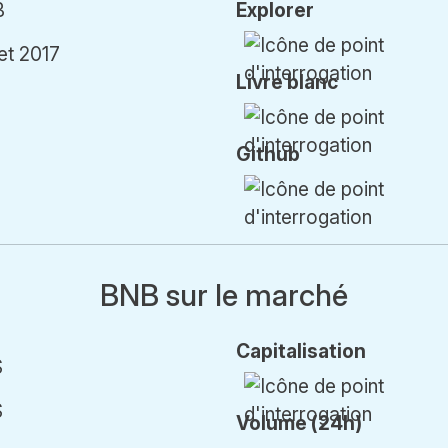
B
Explorer
let 2017
Livre blanc
Github
BNB sur le marché
Cap
italisation
$
$
Volume (24h)