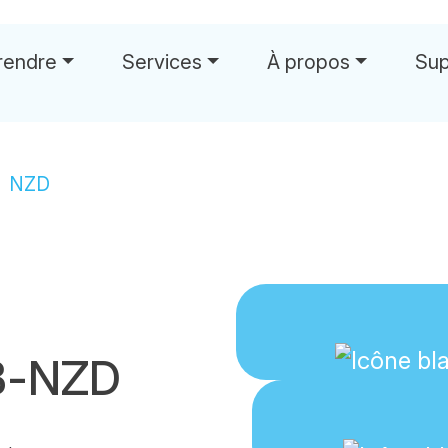
rendre
Services
À propos
Sup
NZD
B-NZD