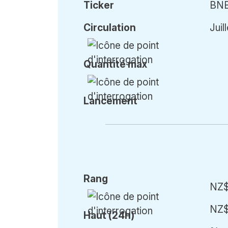
Ticker
BN
Circulation
Juil
Qu
antité
max
Lancement
Rang
NZ
NZ
Haut (24h)