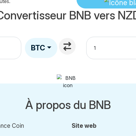
utes.
Convertisseur BNB vers NZ
BTC
À propos du BNB
ance Coin
Site web