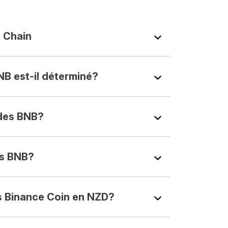
 Chain
NB est-il déterminé?
des BNB?
s BNB?
 Binance Coin en NZD?