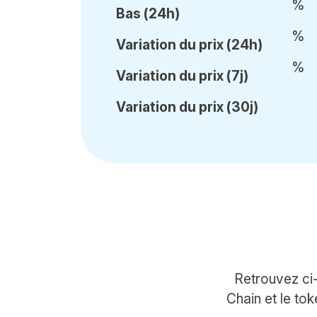
%
Bas (24h)
%
Var
iation du
prix (24h)
%
Var
iation du
prix (7j)
Var
iation du
prix (30j)
Retrouvez ci
Chain et le to