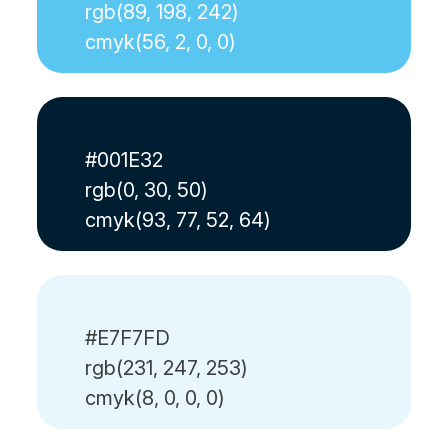
rgb(89, 198, 242)
cmyk(56, 2, 0, 0)
#001E32
rgb(0, 30, 50)
cmyk(93, 77, 52, 64)
#E7F7FD
rgb(231, 247, 253)
cmyk(8, 0, 0, 0)