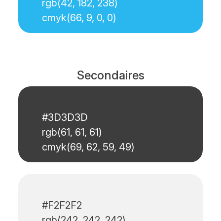
rgb(42, 182, 238)
cmyk(66, 9, 0, 0)
Secondaires
#3D3D3D
rgb(61, 61, 61)
cmyk(69, 62, 59, 49)
#F2F2F2
rgb(242, 242, 242)