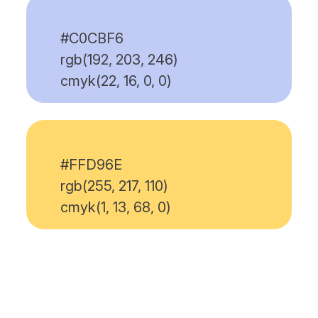
#C0CBF6
rgb(192, 203, 246)
cmyk(22, 16, 0, 0)
#FFD96E
rgb(255, 217, 110)
cmyk(1, 13, 68, 0)