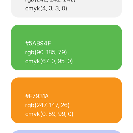
cmyk(4, 3, 3, 0)
#5AB94F
rgb(90, 185, 79)
cmyk(67, 0, 95, 0)
#F7931A
rgb(247, 147, 26)
cmyk(0, 59, 99, 0)