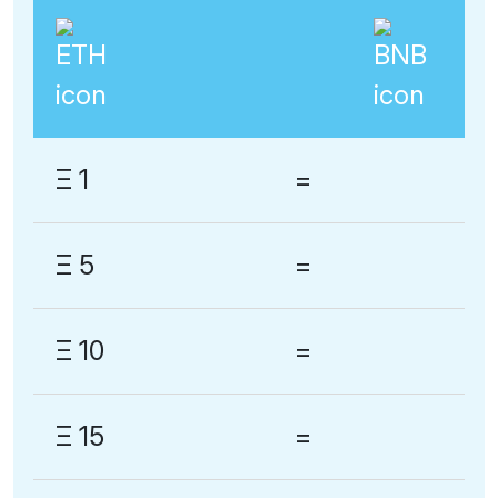
Ξ 1
=
Ξ 5
=
Ξ 10
=
Ξ 15
=