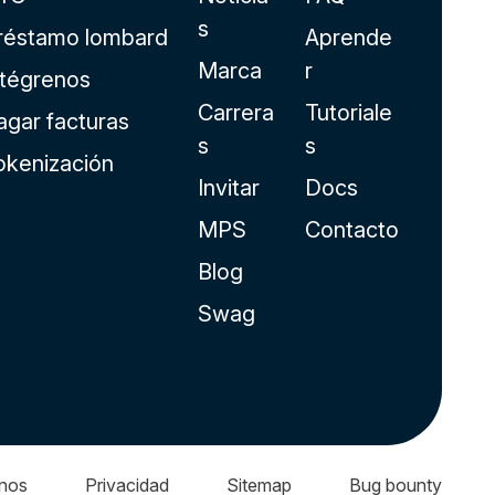
s
réstamo lombard
Aprende
Marca
r
ntégrenos
Carrera
Tutoriale
agar facturas
s
s
okenización
Invitar
Docs
MPS
Contacto
Blog
Swag
nos
Privacidad
Sitemap
Bug bounty