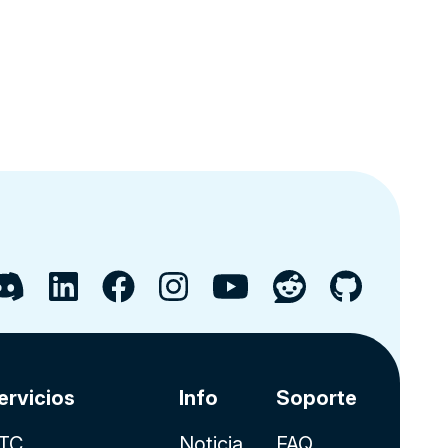
ervicios
Info
Soporte
TC
Noticia
FAQ