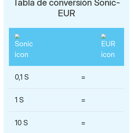
Tabla de conversión Sonic-
EUR
0,1 S
=
1 S
=
10 S
=