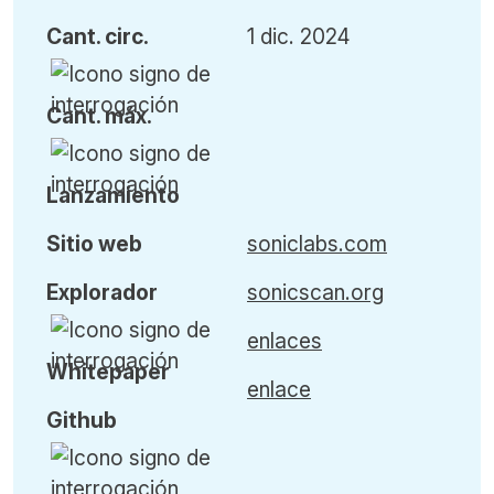
Cant
.
circ.
1 dic. 2024
Cant
.
máx
.
L
anzamiento
Sitio web
soniclabs.com
Explorador
sonicscan.org
enlaces
Whitepaper
enlace
Github