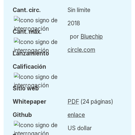
Cant
.
circ.
Sin límite
2018
Cant
.
máx
.
por
Bluechip
circle.com
L
anzamiento
Calificación
Sitio web
Whitepaper
PDF
(24 páginas)
Github
enlace
US dollar