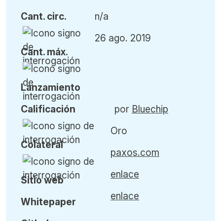
Cant
.
circ.
n/a
26 ago. 2019
Cant
.
máx
.
L
anzamiento
Calificación
por
Bluechip
Oro
Colateral
paxos.com
enlace
Sitio web
enlace
Whitepaper