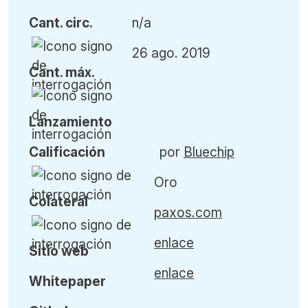
Cant
.
circ.
n/a
26 ago. 2019
Cant
.
máx
.
L
anzamiento
Calificación
por
Bluechip
Oro
Colateral
paxos.com
enlace
Sitio web
enlace
Whitepaper