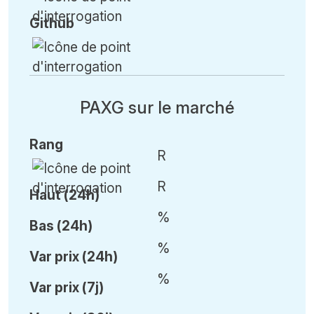
Github
PAXG sur le marché
Rang
R
R
Haut (24h)
%
Bas (24h)
%
Var
prix (24h)
%
Var
prix (7j)