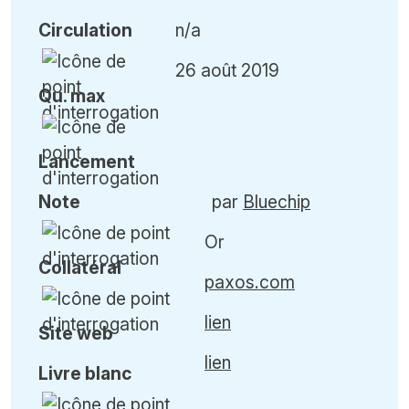
Circulation
n/a
26 août 2019
Qu
.
max
Lancement
Note
par
Bluechip
Or
Collatéral
paxos.com
lien
Site web
lien
Livre blanc