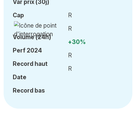
Var
prix (30j)
Cap
R
R
Volume (24h)
+30%
Perf 2024
R
Record haut
R
Date
Record bas