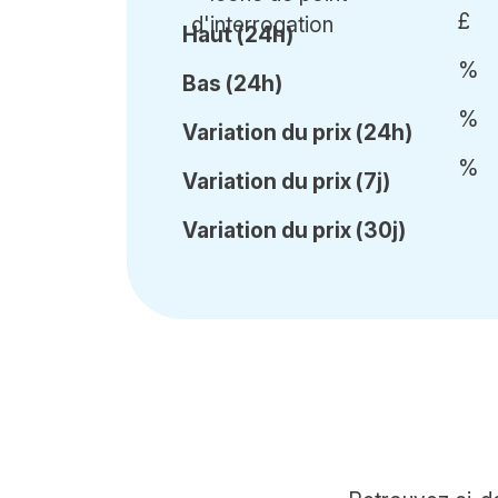
£
Haut (24h)
%
Bas (24h)
%
Var
iation du
prix (24h)
%
Var
iation du
prix (7j)
Var
iation du
prix (30j)