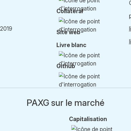
Collatéral
 2019
l
Site web
l
Livre blanc
Github
PAXG sur le marché
Cap
italisation