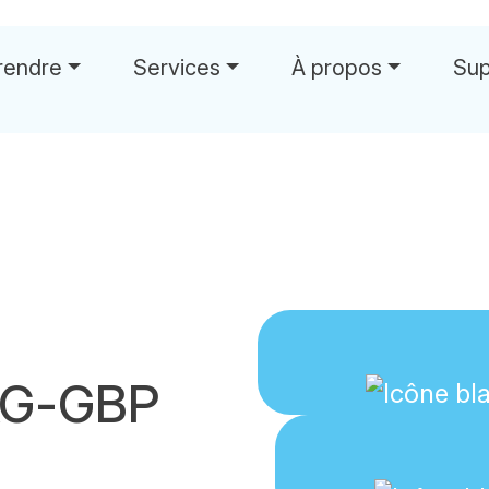
rendre
Services
À propos
Sup
XG-GBP