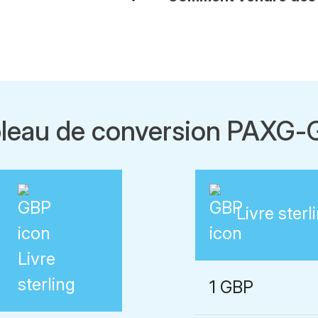
leau de conversion PAXG
Livre sterl
Livre
sterling
1 GBP