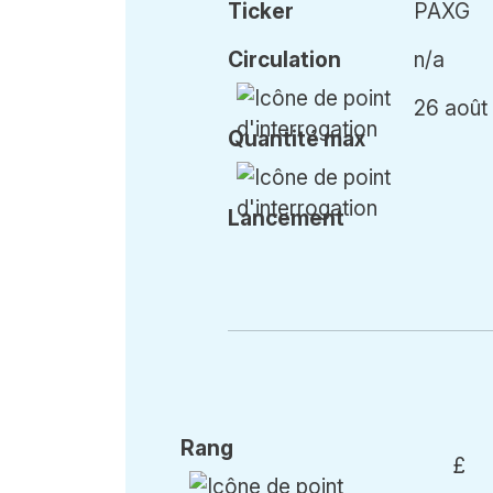
Ticker
PAXG
Circulation
n/a
26 août
Qu
antité
max
Lancement
Rang
£