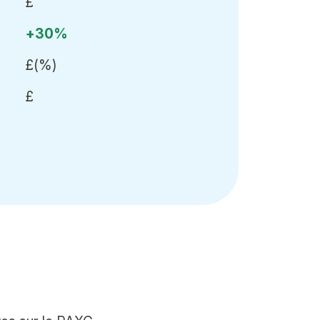
£
+30%
£
(
%)
£