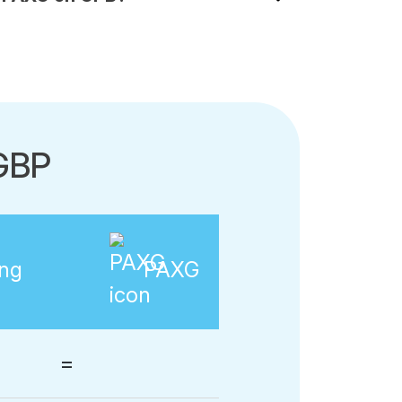
-GBP
ing
PAXG
=