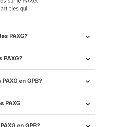
tes sur le PAXG.
rticles qui
des PAXG?
s PAXG?
s PAXG en GPB?
es PAXG
 PAXG en GPB?