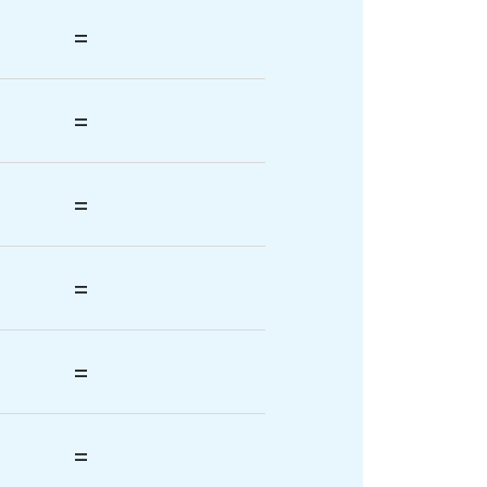
=
=
=
=
=
=