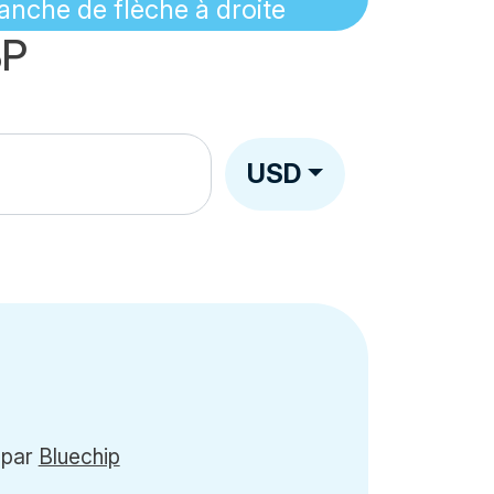
BP
USD
par
Bluechip