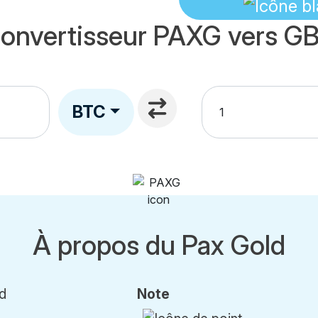
onvertisseur PAXG vers G
BTC
À propos du Pax Gold
d
Note