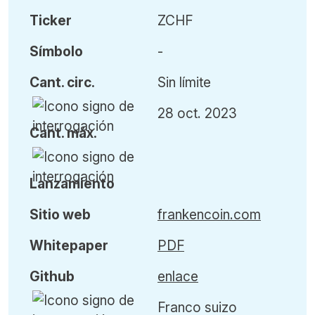
Ticker
ZCHF
Símbolo
-
Cant
.
circ.
Sin límite
28 oct. 2023
Cant
.
máx
.
L
anzamiento
Sitio web
frankencoin.com
Whitepaper
PDF
Github
enlace
Franco suizo