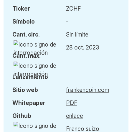
Ticker
ZCHF
Símbolo
-
Cant
.
circ.
Sin límite
28 oct. 2023
Cant
.
máx
.
L
anzamiento
Sitio web
frankencoin.com
Whitepaper
PDF
Github
enlace
Franco suizo