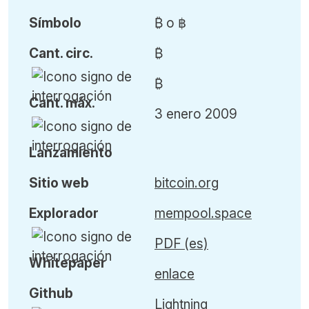
Símbolo
₿ o ฿
Cant
.
circ.
₿
₿
Cant
.
máx
.
3 enero 2009
L
anzamiento
Sitio web
bitcoin.org
Explorador
mempool.space
PDF (es)
Whitepaper
enlace
Github
Lightning