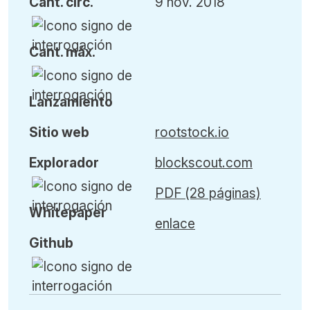
Cant
.
circ.
9 nov. 2018
Cant
.
máx
.
L
anzamiento
Sitio web
rootstock.io
Explorador
blockscout.com
PDF (28 páginas)
Whitepaper
enlace
Github