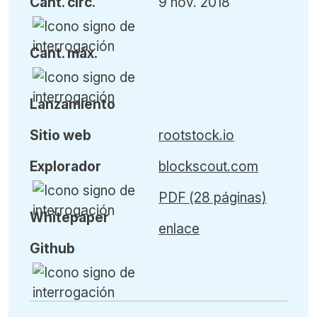
Cant
.
circ.
9 nov. 2018
Cant
.
máx
.
L
anzamiento
Sitio web
rootstock.io
Explorador
blockscout.com
PDF (28 páginas)
Whitepaper
enlace
Github