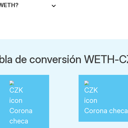
e WETH?
bla de conversión WETH-
Corona
Corona chec
checa