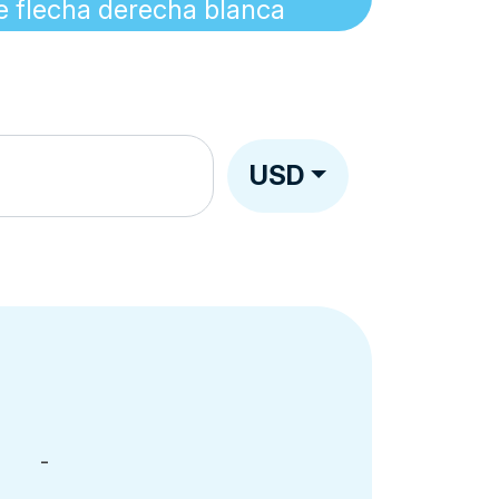
USD
-