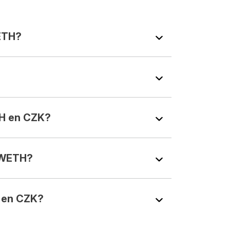
ETH?
?
H en CZK?
 WETH?
 en CZK?