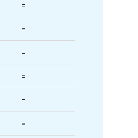
=
=
=
=
=
=