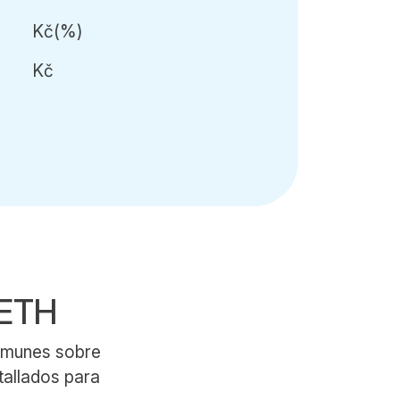
Kč
(
%)
Kč
WETH
comunes sobre
tallados para