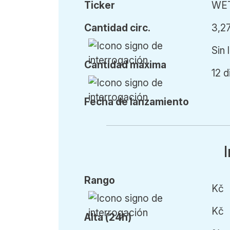
Ticker
WE
Cant
idad
circ.
3,2
Sin 
Cant
idad
máx
ima
12 d
Fecha de l
anzamiento
Rango
Kč
Kč
Alta (24h)