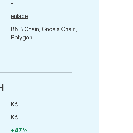
-
enlace
BNB Chain, Gnosis Chain,
Polygon
H
Kč
Kč
+47%