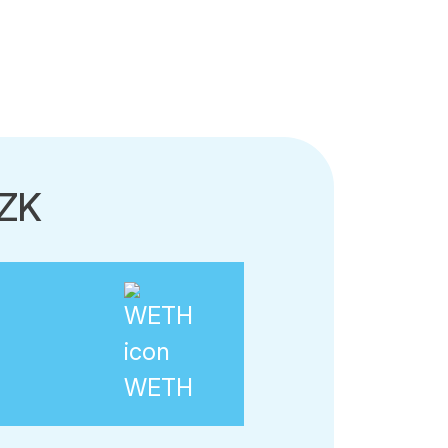
CZK
a
WETH