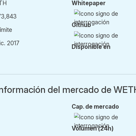
TH
Whitepaper
73,843
Github
límite
ic. 2017
Disponible en
Información del mercado de WET
Cap.
de mercado
Vol
umen
(24h)