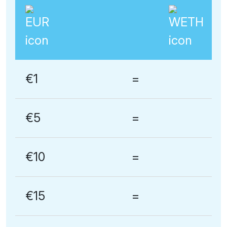
€1
=
€5
=
€10
=
€15
=