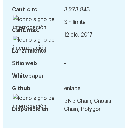
Cant
.
circ.
3,273,843
Sin límite
Cant
.
máx
.
12 dic. 2017
L
anzamiento
Sitio web
-
Whitepaper
-
Github
enlace
BNB Chain, Gnosis
Disponible en
Chain, Polygon