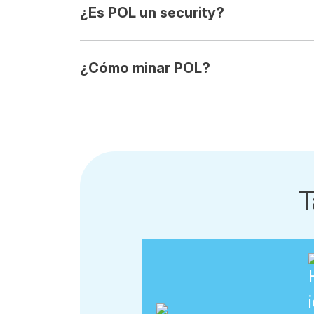
¿Es POL un security?
¿Cómo minar POL?
T