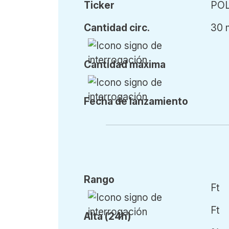
Ticker
PO
Cant
idad
circ.
30 
Cant
idad
máx
ima
Fecha de l
anzamiento
Rango
Ft
Ft
Alta (24h)