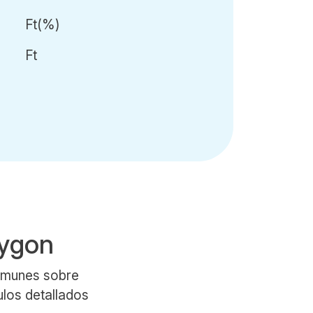
Ft
(
%)
Ft
lygon
comunes sobre
ulos detallados