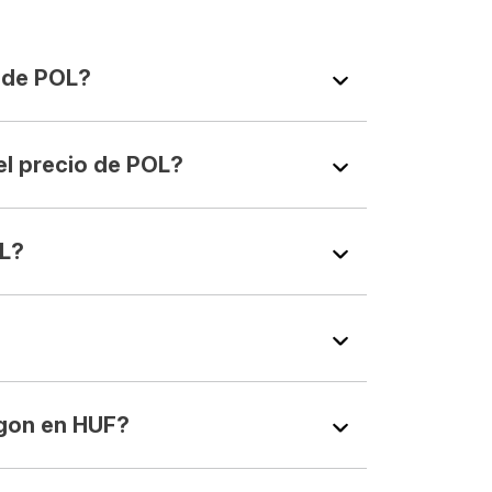
 de POL?
l precio de POL?
L?
gon en HUF?