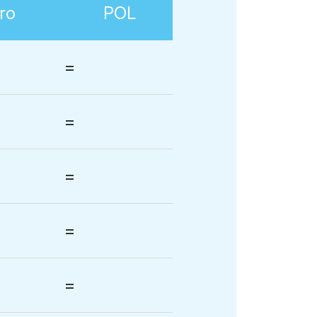
ro
POL
=
=
=
=
=