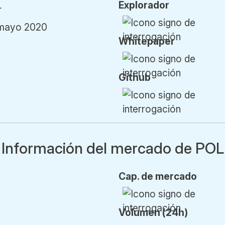
L
Explorador
mayo 2020
Whitepaper
Github
Información del mercado de POL
Cap.
de mercado
Vol
umen
(24h)