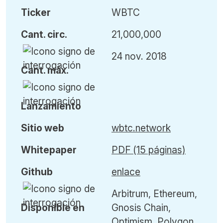
Ticker
WBTC
Cant
.
circ.
21,000,000
24 nov. 2018
Cant
.
máx
.
L
anzamiento
Sitio web
wbtc.network
Whitepaper
PDF (15 páginas)
Github
enlace
Arbitrum, Ethereum,
Disponible en
Gnosis Chain,
Optimism, Polygon