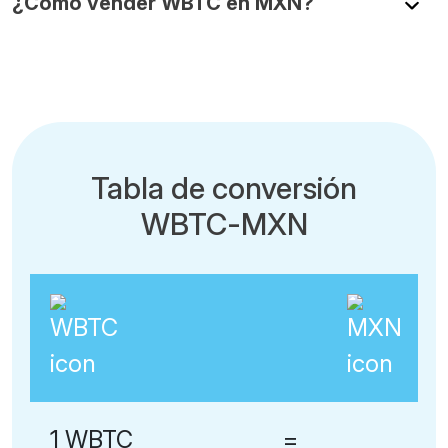
¿Cómo vender WBTC en MXN?
Tabla de conversión
WBTC-MXN
1 WBTC
=