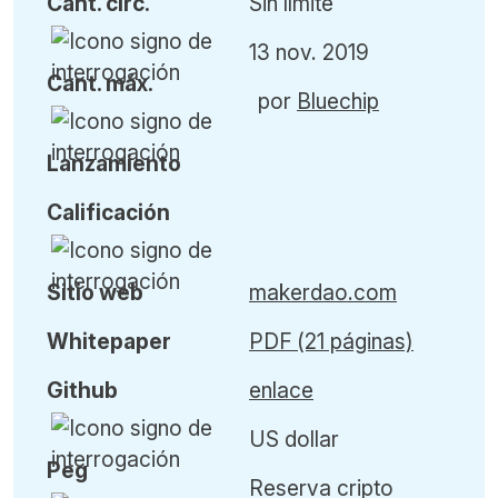
Cant
.
circ.
Sin límite
13 nov. 2019
Cant
.
máx
.
por
Bluechip
L
anzamiento
Calificación
Sitio web
makerdao.com
Whitepaper
PDF (21 páginas)
Github
enlace
US dollar
Peg
Reserva cripto