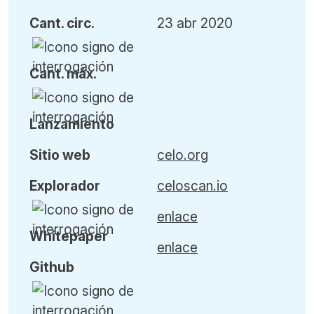
Cant
.
circ.
23 abr 2020
Cant
.
máx
.
L
anzamiento
Sitio web
celo.org
Explorador
celoscan.io
enlace
Whitepaper
enlace
Github