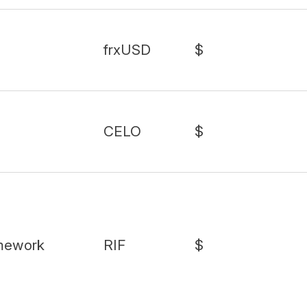
frxUSD
$
CELO
$
amework
RIF
$