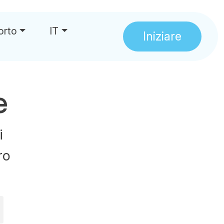
orto
IT
Iniziare
e
i
ro