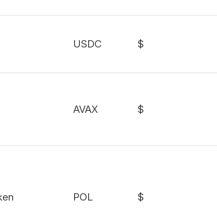
USDC
$
AVAX
$
ken
POL
$