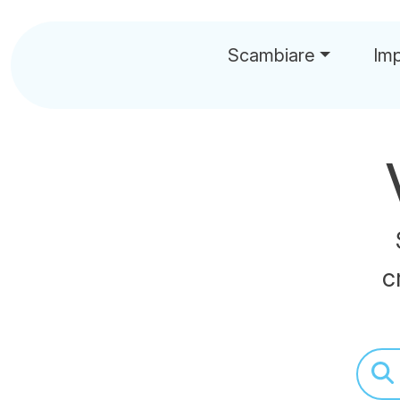
Scambiare
Im
c