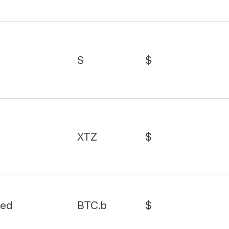
S
$
XTZ
$
ged
BTC.b
$