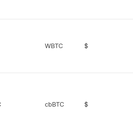
WBTC
$
C
cbBTC
$