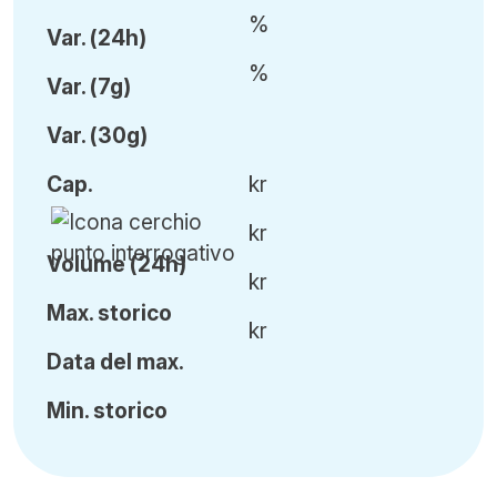
%
Var
.
(24h)
%
Var
.
(7g)
Var
.
(30g)
Cap
.
kr
kr
Volume (24h)
kr
Ma
x.
storico
kr
Data del max.
Min
.
storico