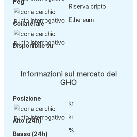
Peg
Riserva cripto
Ethereum
Collaterale
Disponibile su
Informazioni sul mercato del
GHO
Posizione
kr
kr
Alto (24h)
%
Basso (24h)