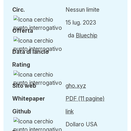
Circ
.
Nessun limite
15 lug. 2023
Offerta
da
Bluechip
Data di lancio
Rating
Sito web
gho.xyz
Whitepaper
PDF (11 pagine)
Github
link
Dollaro USA