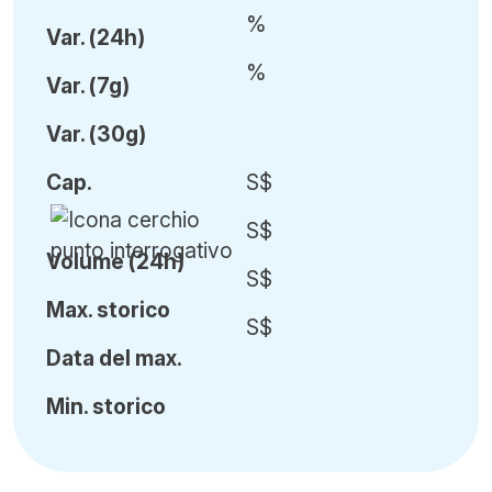
%
Var
.
(24h)
%
Var
.
(7g)
Var
.
(30g)
Cap
.
S$
S$
Volume (24h)
S$
Ma
x.
storico
S$
Data del max.
Min
.
storico