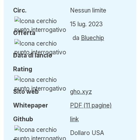
Circ
.
Nessun limite
15 lug. 2023
Offerta
da
Bluechip
Data di lancio
Rating
Sito web
gho.xyz
Whitepaper
PDF (11 pagine)
Github
link
Dollaro USA