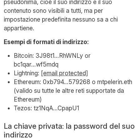
pseudonima, cioè il suo indirizzo e il suo
contenuto sono visibili a tutti, ma per
impostazione predefinita nessuno sa a chi
appartiene.
Esempi di formati di indirizzo:
Bitcoin: 3J98t1...RhWNLy or
bc1qar...wf5mdq
Lightning:
[email protected]
Ethereum: 0xb794...579268 o mtpelerin.eth
(valido su tutte le altre reti supportate da
Ethereum)
Tezos: tz1NqA...CpapU1
La chiave privata: la password del suo
indirizzo