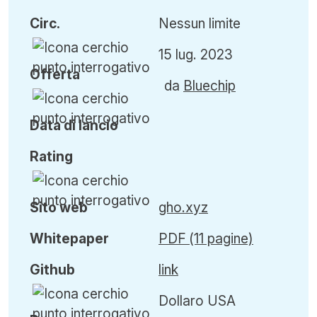
Circ
.
Nessun limite
15 lug. 2023
Offerta
da
Bluechip
Data di lancio
Rating
Sito web
gho.xyz
Whitepaper
PDF (11 pagine)
Github
link
Dollaro USA