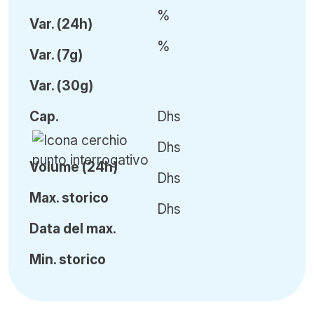
%
Var
.
(24h)
%
Var
.
(7g)
Var
.
(30g)
Cap
.
Dhs
Dhs
Volume (24h)
Dhs
Ma
x.
storico
Dhs
Data del max.
Min
.
storico