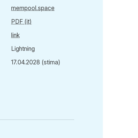
mempool.space
PDF (it)
link
Lightning
17.04.2028
(stima)