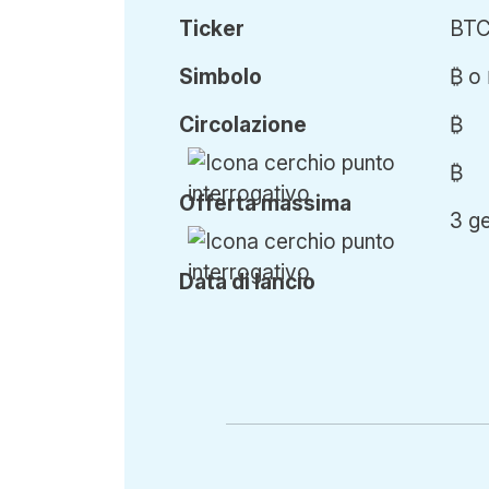
Ticker
BT
Simbolo
₿ o
Circ
olazione
₿
₿
Offerta
massima
3 g
Data di lancio