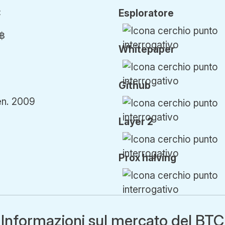
C
Esploratore
 ฿
Whitepaper
Github
en. 2009
Layer 2
Prox h
alving
Informazioni sul mercato del BTC