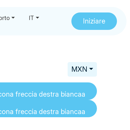
orto
IT
Iniziare
MXN