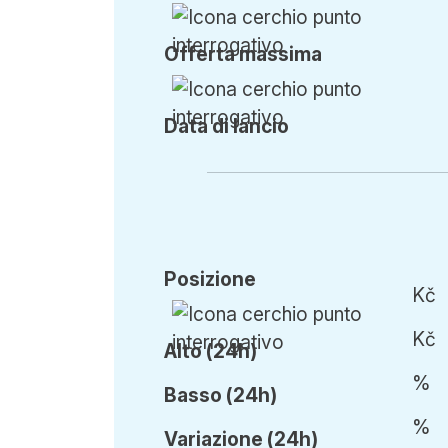
Offerta
massima
Data di lancio
Posizione
Kč
Kč
Alto (24h)
%
Basso (24h)
%
Var
iazione
(24h)