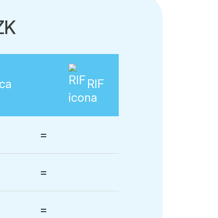
ZK
ca
RIF
=
=
=