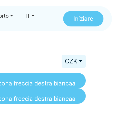
orto
IT
Iniziare
CZK