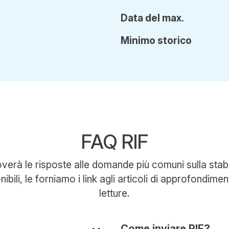
Data del max.
Min
imo
storico
FAQ RIF
roverà le risposte alle domande più comuni sulla stab
bili, le forniamo i link agli articoli di approfondiment
letture.
Come inviare RIF?