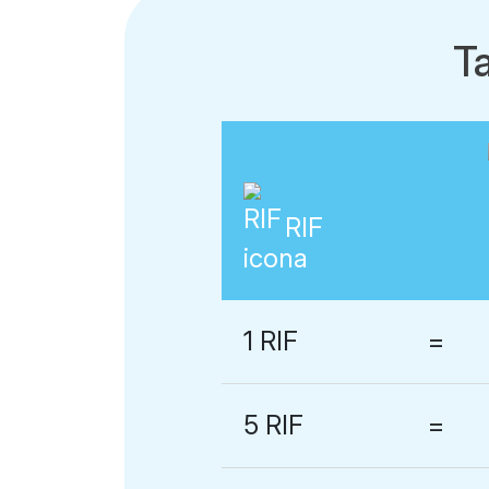
T
RIF
1 RIF
=
5 RIF
=