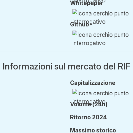
Whitepaper
Github
Informazioni sul mercato del RIF
Cap
italizzazione
Volume (24h)
Ritorno 2024
Ma
ssimo
storico