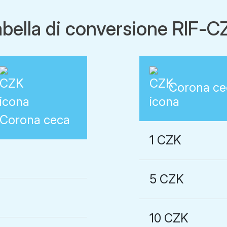
abella di conversione RIF-C
Corona ce
Corona ceca
1 CZK
5 CZK
10 CZK