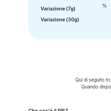
%
Var
iazione
(7g)
Var
iazione
(30g)
Qui di seguito t
Quando disponi
Che cos'è il RIF?