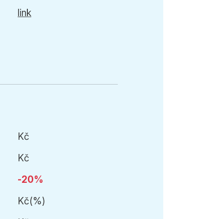
link
Kč
Kč
-20%
Kč
(
%)