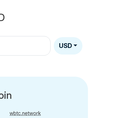
D
USD
oin
wbtc.network