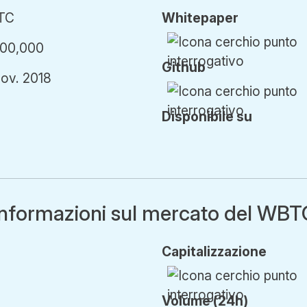
TC
Whitepaper
000,000
Github
nov. 2018
Disponibile su
Informazioni sul mercato del WBT
Cap
italizzazione
Volume (24h)