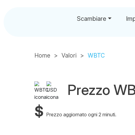
Scambiare
Im
Home
Valori
WBTC
Prezzo W
$
Prezzo aggiornato ogni 2 minuti.