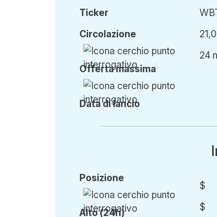
Ticker
WB
Circ
olazione
21,
24 
Offerta
massima
Data di lancio
Posizione
$
$
Alto (24h)