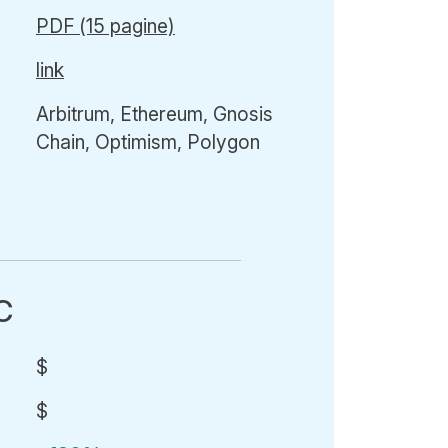
PDF (15 pagine)
link
Arbitrum, Ethereum, Gnosis
Chain, Optimism, Polygon
C
$
$