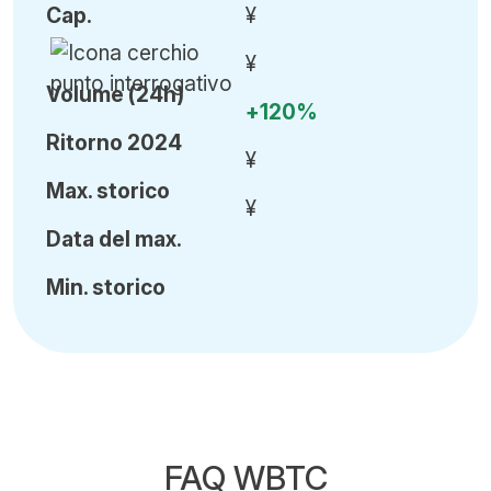
Cap
.
¥
¥
Volume (24h)
+120%
Ritorno 2024
¥
Ma
x.
storico
¥
Data del max.
Min
.
storico
FAQ WBTC