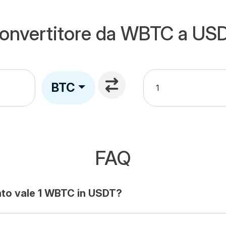
onvertitore da WBTC a US
BTC
FAQ
to vale 1 WBTC in USDT?