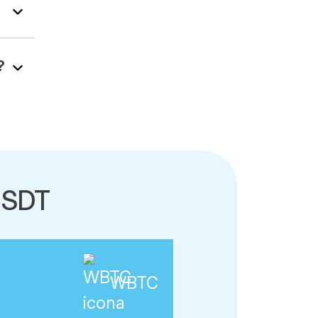
?
USDT
WBTC