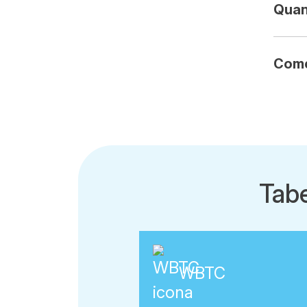
Quan
Come
Tab
WBTC