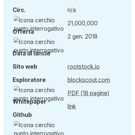
Circ
.
n/a
21,000,000
Offerta
2 gen. 2018
Data di lancio
Sito web
rootstock.io
Esploratore
blockscout.com
PDF (18 pagine)
Whitepaper
link
Github