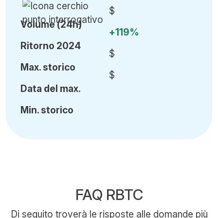
$
Volume (24h)
+119%
Ritorno 2024
$
Ma
x.
storico
$
Data del max.
Min
.
storico
FAQ RBTC
Di seguito troverà le risposte alle domande più