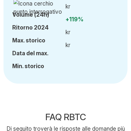
kr
Volume (24h)
+119%
Ritorno 2024
kr
Ma
x.
storico
kr
Data del max.
Min
.
storico
FAQ RBTC
Di seguito troverà le risposte alle domande più