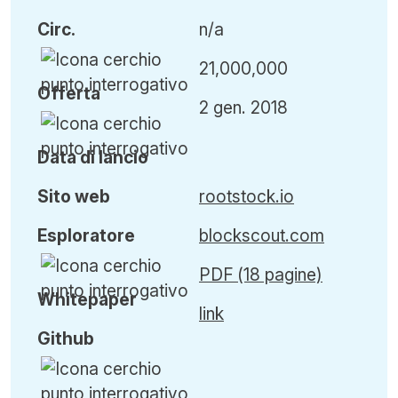
Circ
.
n/a
21,000,000
Offerta
2 gen. 2018
Data di lancio
Sito web
rootstock.io
Esploratore
blockscout.com
PDF (18 pagine)
Whitepaper
link
Github