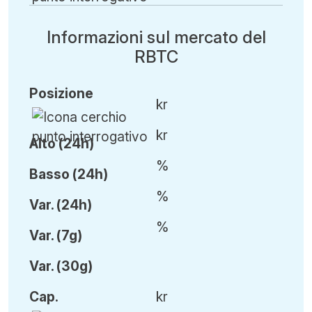
Informazioni sul mercato del
RBTC
Posizione
kr
kr
Alto (24h)
%
Basso (24h)
%
Var
.
(24h)
%
Var
.
(7g)
Var
.
(30g)
Cap
.
kr