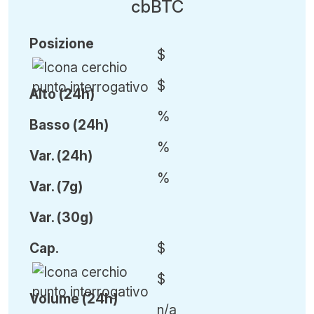
cbBTC
Posizione
$
$
Alto (24h)
%
Basso (24h)
%
Var
.
(24h)
%
Var
.
(7g)
Var
.
(30g)
Cap
.
$
$
Volume (24h)
n/a