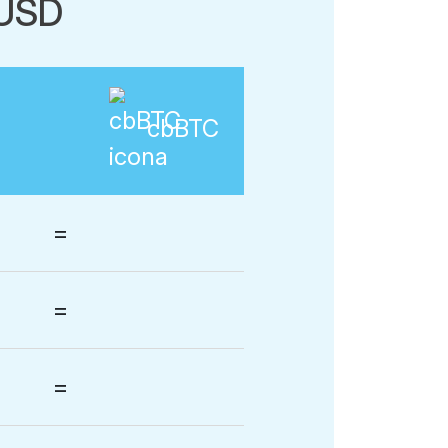
-USD
cbBTC
=
=
=