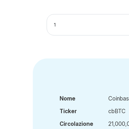
Nome
Coinba
Ticker
cbBTC
Circ
olazione
21,000,