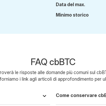
Data del max.
Min
imo
storico
FAQ cbBTC
troverà le risposte alle domande più comuni sul c
e forniamo i link agli articoli di approfondimento per ult
Come conservare cb