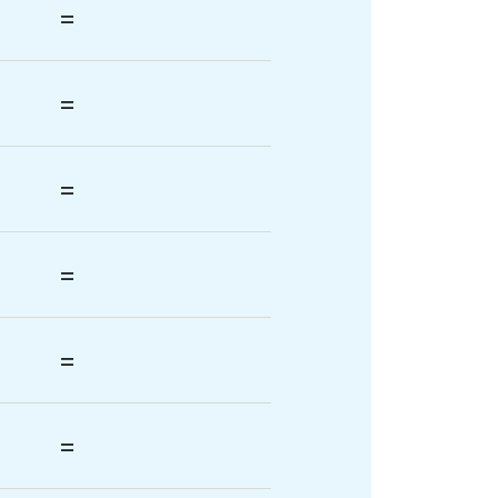
=
=
=
=
=
=