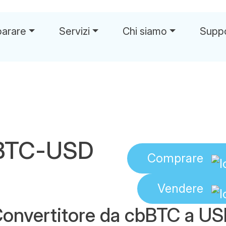
parare
Servizi
Chi siamo
Supp
bBTC-USD
Comprare
Vendere
onvertitore da cbBTC a U