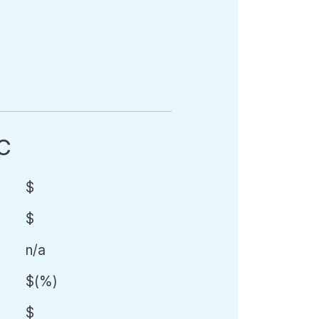
-
TC
$
$
n/a
$
(
%)
$