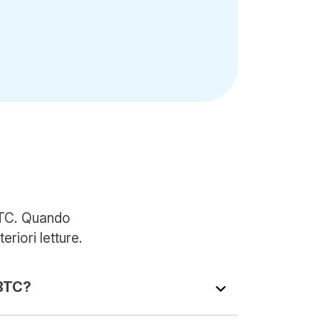
bBTC. Quando
eriori letture.
BTC?