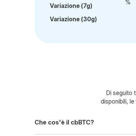
%
Var
iazione
(7g)
Var
iazione
(30g)
Di seguito 
disponibili, l
Che cos'è il cbBTC?