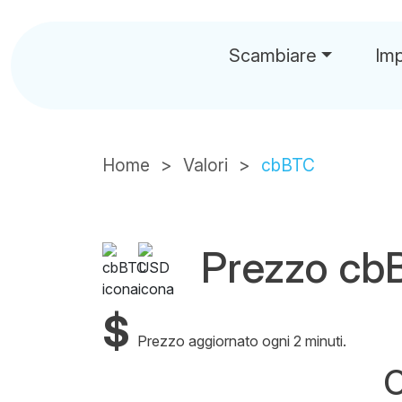
Scambiare
Im
Home
Valori
cbBTC
Prezzo c
$
Prezzo aggiornato ogni 2 minuti.
C