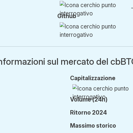
Github
nformazioni sul mercato del cbB
Cap
italizzazione
Volume (24h)
Ritorno 2024
Ma
ssimo
storico