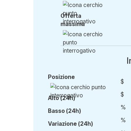
Offerta
massima
I
Posizione
$
$
Alto (24h)
%
Basso (24h)
%
Var
iazione
(24h)